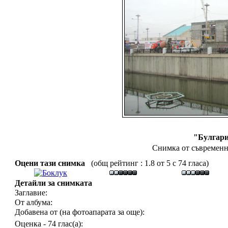
"Булгар
Снимка от съвременн
Оцени тази снимка
(общ рейтинг : 1.8 от 5 с 74 гласа)
Детайли за снимката
Заглавие:
От албума:
Добавена от (на фотоапарата за още):
Оценка - 74 глас(а):