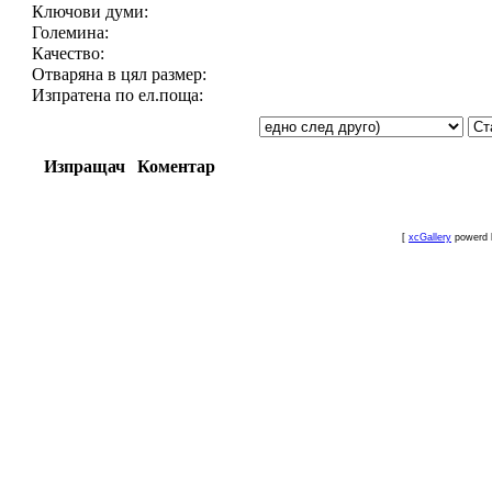
Ключови думи:
Големина:
Качество:
Отваряна в цял размер:
Изпратена по ел.поща:
Изпращач
Коментар
[
xcGallery
powerd