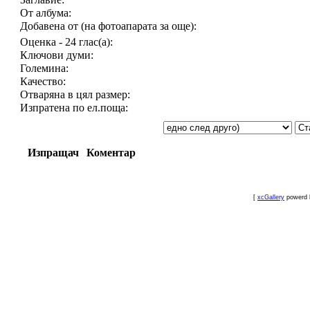
От албума:
Добавена от (на фотоапарата за още):
Оценка - 24 глас(а):
Ключови думи:
Големина:
Качество:
Отваряна в цял размер:
Изпратена по ел.поща:
Изпращач
Коментар
[
xcGallery
powerd