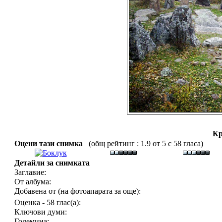
Кр
Оцени тази снимка
(общ рейтинг : 1.9 от 5 с 58 гласа)
Детайли за снимката
Заглавие:
От албума:
Добавена от (на фотоапарата за още):
Оценка - 58 глас(а):
Ключови думи:
Големина: