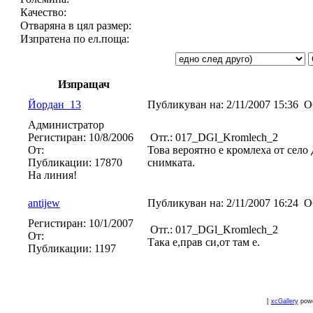
Качество:
Отваряна в цял размер:
Изпратена по ел.поща:
Изпращач
Йордан_13
Публикуван на:
2/11/2007 15:36
О
Администратор
Регистиран:
10/8/2006
Отг.: 017_DGl_Kromlech_2
От:
Това вероятно е кромлеха от село
Публикации:
17870
снимката.
На линия!
antijew
Публикуван на:
2/11/2007 16:24
О
Регистиран:
10/1/2007
Отг.: 017_DGl_Kromlech_2
От:
Така е,прав си,от там е.
Публикации:
1197
[
xcGallery
pow