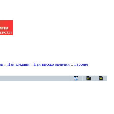
ри
::
Най-гледани
::
Най-високо оценени
::
Търсене