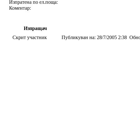
Изпратена по ел.поща:
Коментар:
Изпращач
Скрит участник
Публикуван на:
28/7/2005 2:38
Обно
Re: Помнете
И християни смятат същото. Имате 
Admin
Публикуван на:
28/7/2005 4:10
Обно
Администратор
Регистиран:
Re: Помнете
30/6/2005
Най-добре ни пишете на пощата или 
От:
Публикации:
203
Скрит участник
Публикуван на:
29/7/2005 16:14
Обн
Re: Помнете
Ами аз доколкото знам такива гадури