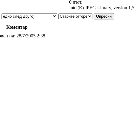
0 пъти
Intel(R) JPEG Library, version 1,
Коментар
вен на:
28/7/2005 2:38
ли подробности?
вен на:
28/7/2005 4:10
във форума. Да не се превръщат коментарите в чат.
овен на:
29/7/2005 16:14
и правят само евреи и сектанти...