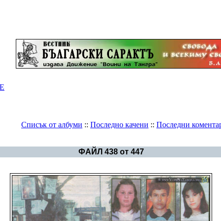
Е
Списък от албуми
::
Последно качени
::
Последни комента
Галерия
>
България - политика
ФАЙЛ 438 от 447