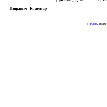
Изпращач
Коментар
[
xcGallery
powerd