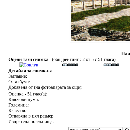
Пли
Оцени тази снимка
(общ рейтинг : 2 от 5 с 51 гласа)
Детайли за снимката
Заглавие:
От албума:
Добавена от (на фотоапарата за още):
Оценка - 51 глас(а):
Ключови думи:
Големина:
Качество:
Отваряна в цял размер:
Изпратена по ел.поща: