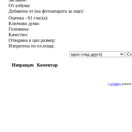
От албума:
Добавена от (на фотоапарата за още):
Оценка - 61 глас(а):
Ключови думи:
Големина:
Качество:
Отваряна в цял размер:
Изпратена по ел.поща:
Изпращач
Коментар
[
xcGallery
powerd