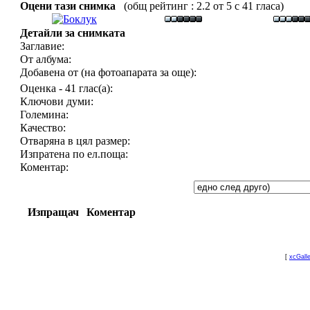
Оцени тази снимка
(общ рейтинг : 2.2 от 5 с 41 гласа)
Детайли за снимката
Заглавие:
От албума:
Добавена от (на фотоапарата за още):
Оценка - 41 глас(а):
Ключови думи:
Големина:
Качество:
Отваряна в цял размер:
Изпратена по ел.поща:
Коментар:
Изпращач
Коментар
[
xcGall