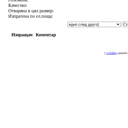
Качество:
Отваряна в цял размер:
Изпратена по ел.поща:
Изпращач
Коментар
[
xcGallery
powerd