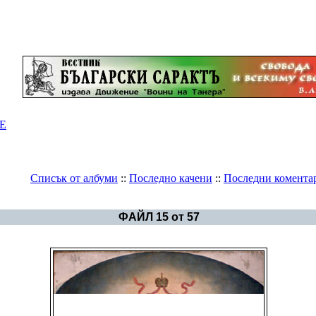
Е
Списък от албуми
::
Последно качени
::
Последни комента
Галерия
>
Българско изкуство
ФАЙЛ 15 от 57