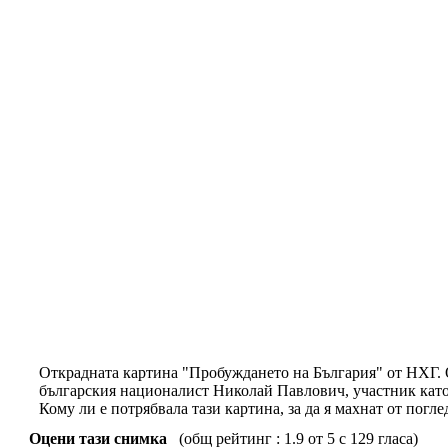
Открадната картина "Пробуждането на България" от НХГ. О
българския националист Николай Павлович, участник като
Кому ли е потрябвала тази картина, за да я махнат от погле
Оцени тази снимка
(общ рейтинг : 1.9 от 5 с 129 гласа)