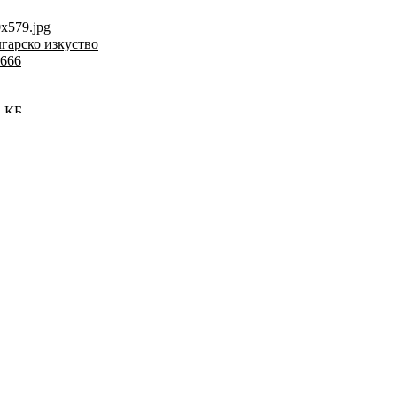
x579.jpg
гарско изкуство
i666
1 КБ
 x 579 пиксели
 пъти
ъти
вният елемент липсва за щастие.
очно кой е собственикът и? Васил Божков - Черепа. Шефа на