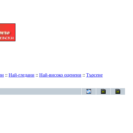
ри
::
Най-гледани
::
Най-високо оценени
::
Търсене