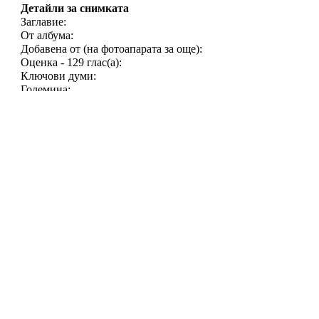
Детайли за снимката
Заглавие:
От албума:
Добавена от (на фотоапарата за още):
Оценка - 129 глас(а):
Ключови думи:
Големина:
Качество:
Отваряна в цял размер:
Изпратена по ел.поща:
Изпращач
Миро
Публикуван на:
11/3/
Регистиран:
28/7/2005
Отг.: 430x579
От:
На някого, на когото 
Публикации:
503
Намерена е картината(
anti666
Публикуван на:
12/3/
Отг.: 430x579
Напротив Миро, пак в