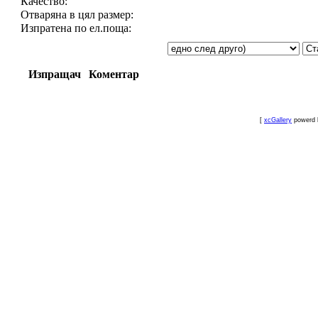
Качество:
Отваряна в цял размер:
Изпратена по ел.поща:
Изпращач
Коментар
[
xcGallery
powerd