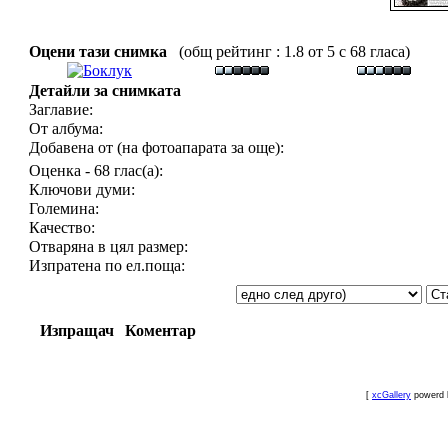
Оцени тази снимка
(общ рейтинг : 1.8 от 5 с 68 гласа)
Детайли за снимката
Заглавие:
От албума:
Добавена от (на фотоапарата за още):
Оценка - 68 глас(а):
Ключови думи:
Големина:
Качество:
Отваряна в цял размер:
Изпратена по ел.поща:
Изпращач
Коментар
[
xcGallery
powerd