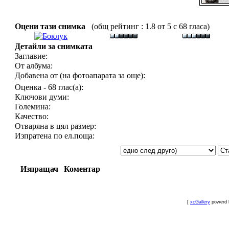
Оцени тази снимка
(общ рейтинг : 1.8 от 5 с 68 гласа)
Детайли за снимката
Заглавие:
От албума:
Добавена от (на фотоапарата за още):
Оценка - 68 глас(а):
Ключови думи:
Големина:
Качество:
Отваряна в цял размер:
Изпратена по ел.поща:
Изпращач
Коментар
[
xcGallery
powerd