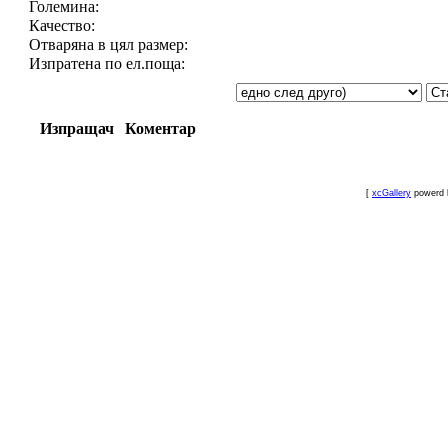
Големина:
Качество:
Отваряна в цял размер:
Изпратена по ел.поща:
Изпращач
Коментар
[
xcGallery
powerd