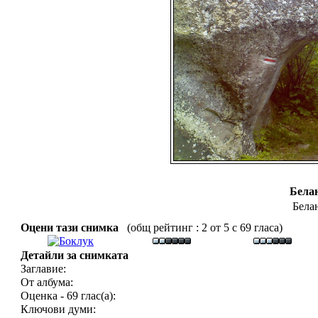
Белa
Белa
Оцени тази снимка
(общ рейтинг : 2 от 5 с 69 гласа)
Детайли за снимката
Заглавие:
От албума:
Оценка - 69 глас(а):
Ключови думи: