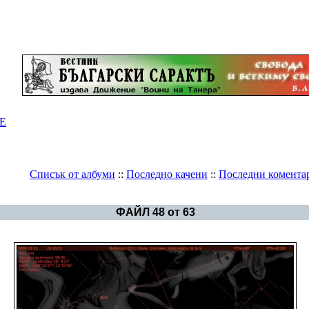
Е
Списък от албуми
::
Последно качени
::
Последни комента
Галерия
>
Българско Тенгриянство и Саракт
ФАЙЛ 48 от 63