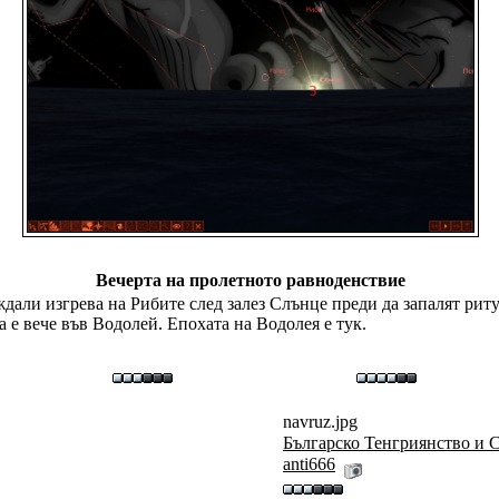
Вечерта на пролетното равноденствие
ждали изгрева на Рибите след залез Слънце преди да запалят рит
 е вече във Водолей. Епохата на Водолея е тук.
navruz.jpg
Българско Тенгриянство и 
anti666