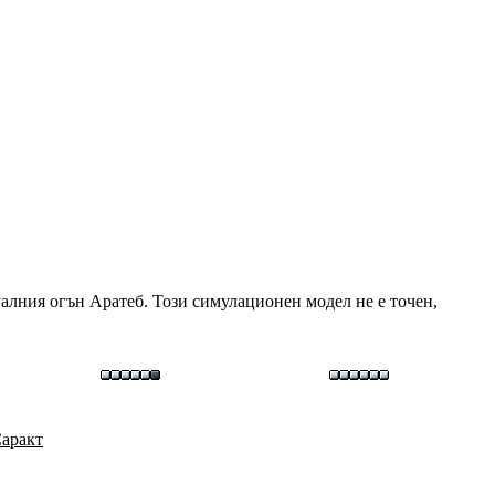
уалния огън Аратеб. Този симулационен модел не е точен,
Саракт