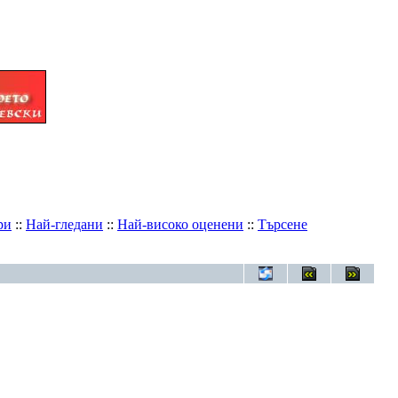
ри
::
Най-гледани
::
Най-високо оценени
::
Търсене