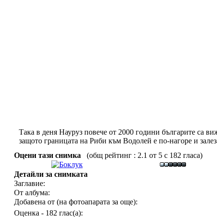
Така в деня Науруз повече от 2000 години българите са ви
защото границата на Риби към Водолей е по-нагоре и залеза
Оцени тази снимка
(общ рейтинг : 2.1 от 5 с 182 гласа)
Детайли за снимката
Заглавие:
От албума:
Добавена от (на фотоапарата за още):
Оценка - 182 глас(а):