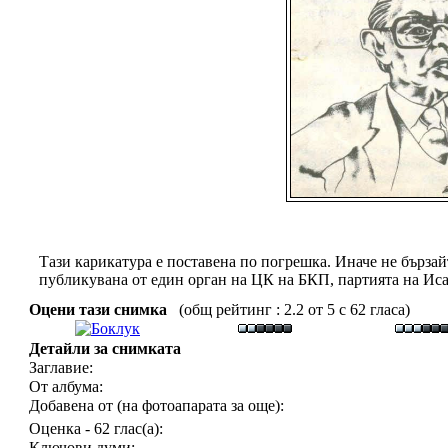
Тази карикатура е поставена по погрешка. Иначе не бързай
публикувана от един орган на ЦК на БКП, партията на Иса
Оцени тази снимка
(общ рейтинг : 2.2 от 5 с 62 гласа)
Детайли за снимката
Заглавие:
От албума:
Добавена от (на фотоапарата за още):
Оценка - 62 глас(а):
Ключови думи: