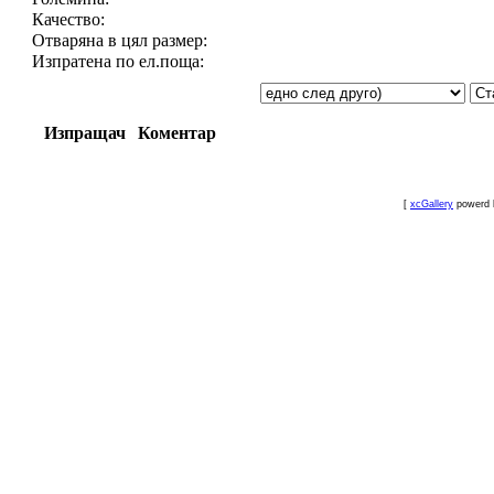
Качество:
Отваряна в цял размер:
Изпратена по ел.поща:
Изпращач
Коментар
[
xcGallery
powerd