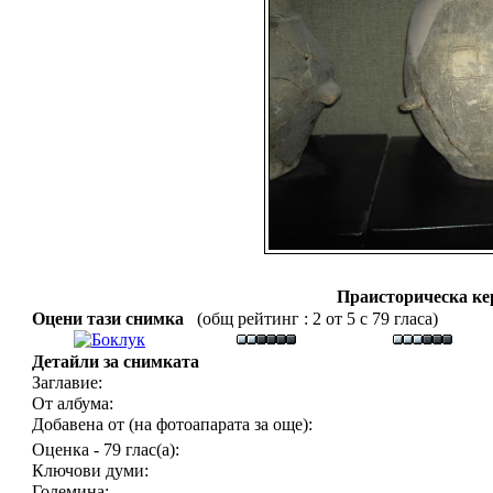
Праисторическа ке
Оцени тази снимка
(общ рейтинг : 2 от 5 с 79 гласа)
Детайли за снимката
Заглавие:
От албума:
Добавена от (на фотоапарата за още):
Оценка - 79 глас(а):
Ключови думи:
Големина: