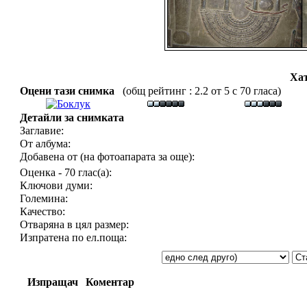
Ха
Оцени тази снимка
(общ рейтинг : 2.2 от 5 с 70 гласа)
Детайли за снимката
Заглавие:
От албума:
Добавена от (на фотоапарата за още):
Оценка - 70 глас(а):
Ключови думи:
Големина:
Качество:
Отваряна в цял размер:
Изпратена по ел.поща:
Изпращач
Коментар