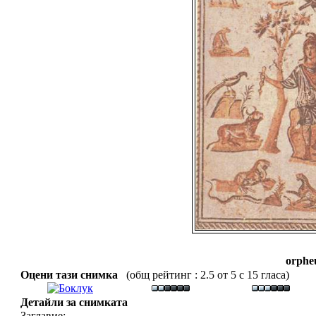
orphe
Оцени тази снимка
(общ рейтинг : 2.5 от 5 с 15 гласа)
Детайли за снимката
Заглавие: