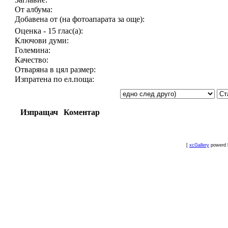
От албума:
Добавена от (на фотоапарата за още):
Оценка - 15 глас(а):
Ключови думи:
Големина:
Качество:
Отваряна в цял размер:
Изпратена по ел.поща:
Изпращач
Коментар
[
xcGallery
powerd