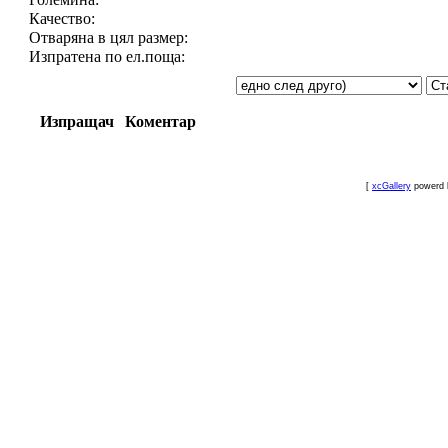
Качество:
Отваряна в цял размер:
Изпратена по ел.поща:
Изпращач
Коментар
[
xcGallery
powerd