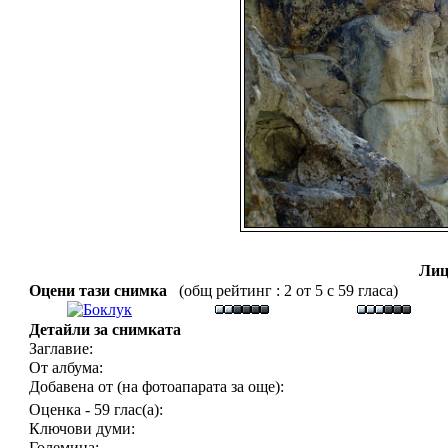
Лиц
Оцени тази снимка
(общ рейтинг : 2 от 5 с 59 гласа)
Детайли за снимката
Заглавие:
От албума:
Добавена от (на фотоапарата за още):
Оценка - 59 глас(а):
Ключови думи:
Големина: