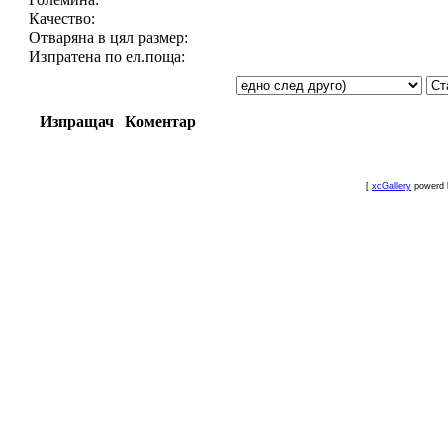
Качество:
Отваряна в цял размер:
Изпратена по ел.поща:
Изпращач
Коментар
[
xcGallery
powerd