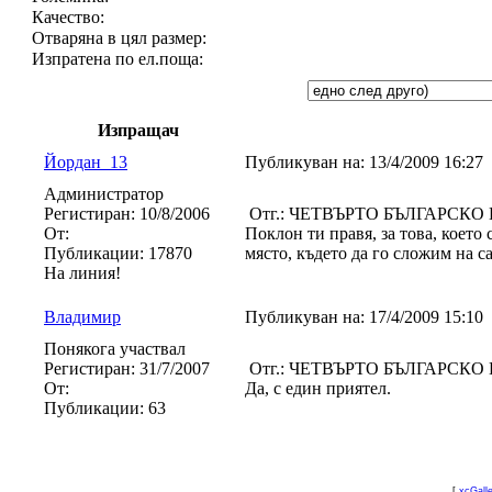
Качество:
Отваряна в цял размер:
Изпратена по ел.поща:
Изпращач
Йордан_13
Публикуван на:
13/4/2009 16:27
Администратор
Регистиран:
10/8/2006
Отг.: ЧЕТВЪРТО БЪЛГАРСКО
От:
Поклон ти правя, за това, което
Публикации:
17870
място, където да го сложим на са
На линия!
Владимир
Публикуван на:
17/4/2009 15:10
Понякога участвал
Регистиран:
31/7/2007
Отг.: ЧЕТВЪРТО БЪЛГАРСКО
От:
Да, с един приятел.
Публикации:
63
[
xcGall