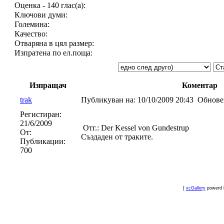
Оценка - 140 глас(а):
Ключови думи:
Големина:
Качество:
Отваряна в цял размер:
Изпратена по ел.поща:
Изпращач
Коментар
trak
Публикуван на:
10/10/2009 20:43
Обнове
Регистиран:
21/6/2009
Отг.: Der Kessel von Gundestrup
От:
Създаден от траките.
Публикации:
700
[
xcGallery
powerd