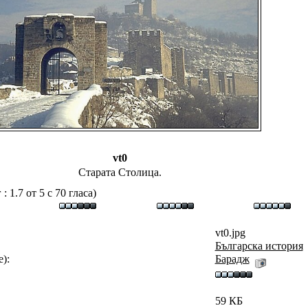
vt0
Старата Столица.
 1.7 от 5 с 70 гласа)
vt0.jpg
Българска история
):
Барадж
59 КБ