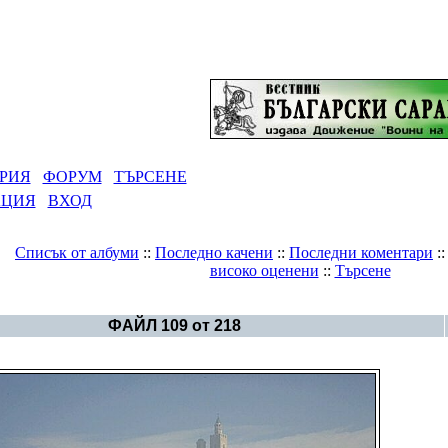
РИЯ
ФОРУМ
ТЪРСЕНЕ
АЦИЯ
ВХОД
Списък от албуми
::
Последно качени
::
Последни коментари
:
високо оценени
::
Търсене
Галерия
>
Българска история
ФАЙЛ 109 от 218