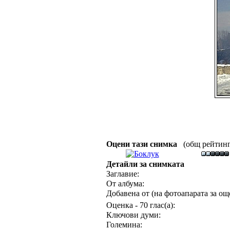
Оцени тази снимка
(общ рейтинг :
Детайли за снимката
Заглавие:
От албума:
Добавена от (на фотоапарата за още
Оценка - 70 глас(а):
Ключови думи:
Големина: