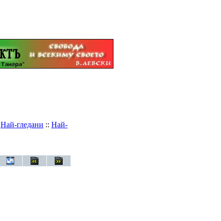
:
Най-гледани
::
Най-