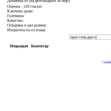
Добавена от (на фотоапарата за още):
Оценка - 120 глас(а):
Ключови думи:
Големина:
Качество:
Отваряна в цял размер:
Изпратена по ел.поща:
Изпращач
Коментар
[
xcGall