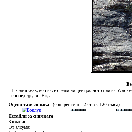
Ве
Първия знак, който се среща на централното плато. Условн
според други "Вода".
Оцени тази снимка
(общ рейтинг : 2 от 5 с 120 гласа)
Детайли за снимката
Заглавие:
От албума: