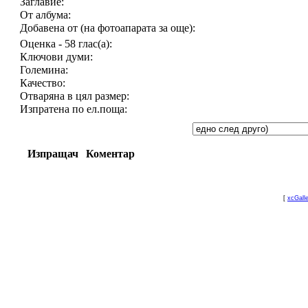
Заглавие:
От албума:
Добавена от (на фотоапарата за още):
Оценка - 58 глас(а):
Ключови думи:
Големина:
Качество:
Отваряна в цял размер:
Изпратена по ел.поща:
Изпращач
Коментар
[
xcGall