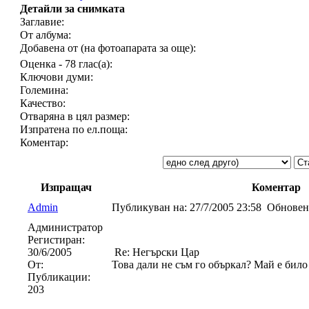
Детайли за снимката
Заглавие:
От албума:
Добавена от (на фотоапарата за още):
Оценка - 78 глас(а):
Ключови думи:
Големина:
Качество:
Отваряна в цял размер:
Изпратена по ел.поща:
Коментар:
Изпращач
Коментар
Admin
Публикуван на:
27/7/2005 23:58
Обновен
Администратор
Регистиран:
30/6/2005
Re: Негърски Цар
От:
Това дали не съм го объркал? Май е било
Публикации:
203