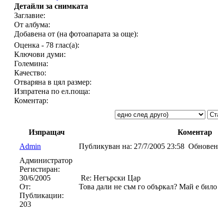
Детайли за снимката
Заглавие:
От албума:
Добавена от (на фотоапарата за още):
Оценка - 78 глас(а):
Ключови думи:
Големина:
Качество:
Отваряна в цял размер:
Изпратена по ел.поща:
Коментар:
Изпращач
Коментар
Admin
Публикуван на:
27/7/2005 23:58
Обновен
Администратор
Регистиран:
30/6/2005
Re: Негърски Цар
От:
Това дали не съм го объркал? Май е било
Публикации:
203