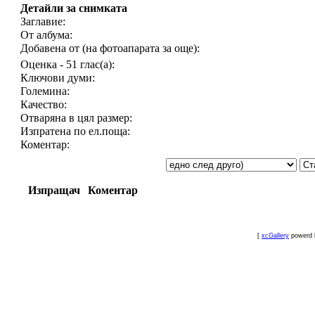
Детайли за снимката
Заглавие:
От албума:
Добавена от (на фотоапарата за още):
Оценка - 51 глас(а):
Ключови думи:
Големина:
Качество:
Отваряна в цял размер:
Изпратена по ел.поща:
Коментар:
Изпращач
Коментар
[
xcGallery
powerd