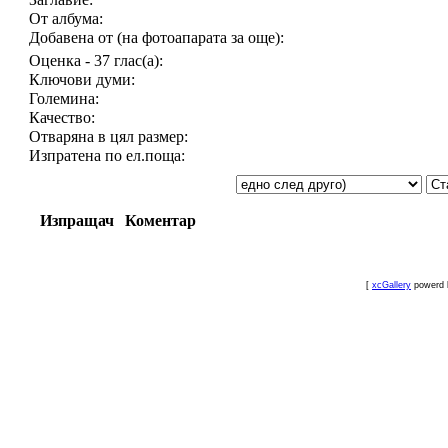
От албума:
Добавена от (на фотоапарата за още):
Оценка - 37 глас(а):
Ключови думи:
Големина:
Качество:
Отваряна в цял размер:
Изпратена по ел.поща:
Изпращач
Коментар
[
xcGallery
powerd