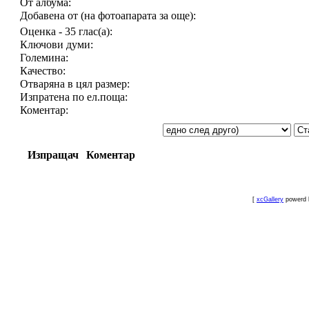
От албума:
Добавена от (на фотоапарата за още):
Оценка - 35 глас(а):
Ключови думи:
Големина:
Качество:
Отваряна в цял размер:
Изпратена по ел.поща:
Коментар:
Изпращач
Коментар
[
xcGallery
powerd