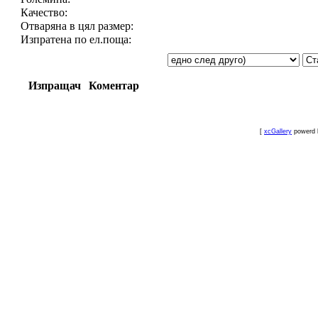
Качество:
Отваряна в цял размер:
Изпратена по ел.поща:
Изпращач
Коментар
[
xcGallery
powerd