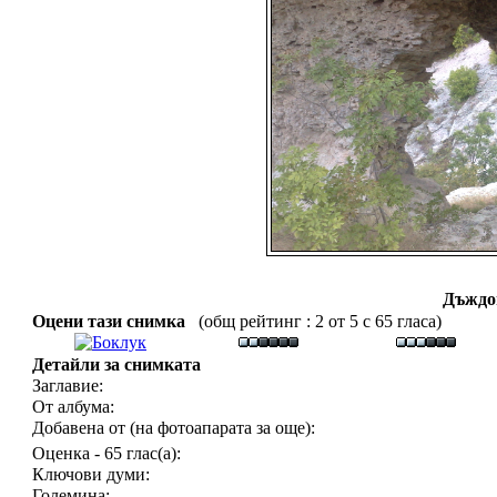
Дъждо
Оцени тази снимка
(общ рейтинг : 2 от 5 с 65 гласа)
Детайли за снимката
Заглавие:
От албума:
Добавена от (на фотоапарата за още):
Оценка - 65 глас(а):
Ключови думи:
Големина: