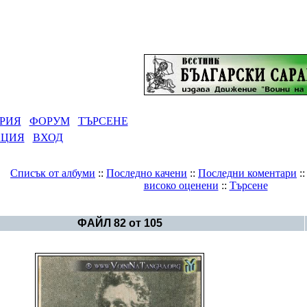
РИЯ
ФОРУМ
ТЪРСЕНЕ
АЦИЯ
ВХОД
Списък от албуми
::
Последно качени
::
Последни коментари
:
високо оценени
::
Търсене
Галерия
>
Светът в снимки
ФАЙЛ 82 от 105