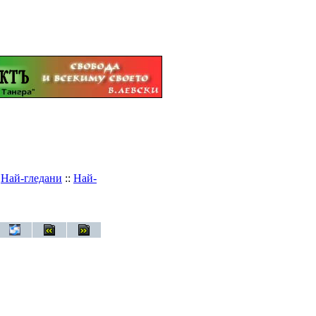
:
Най-гледани
::
Най-