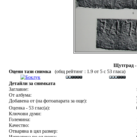
Щутград -
Оцени тази снимка
(общ рейтинг : 1.9 от 5 с 53 гласа)
Детайли за снимката
Заглавие:
От албума:
Добавена от (на фотоапарата за още):
Оценка - 53 глас(а):
Ключови думи:
Големина:
Качество:
Отваряна в цял размер:
Изпратена по ел.поща: