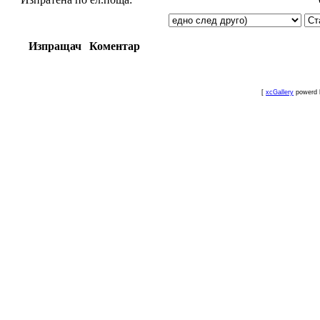
Изпращач
Коментар
[
xcGallery
powerd