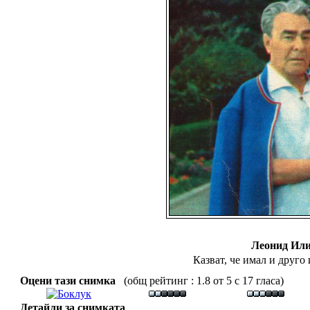
Леонид Ил
Казват, че имал и друго 
Оцени тази снимка
(общ рейтинг : 1.8 от 5 с 17 гласа)
Детайли за снимката