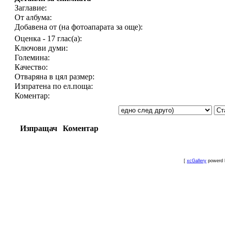
Заглавие:
От албума:
Добавена от (на фотоапарата за още):
Оценка - 17 глас(а):
Ключови думи:
Големина:
Качество:
Отваряна в цял размер:
Изпратена по ел.поща:
Коментар:
Изпращач
Коментар
[
xcGallery
powerd