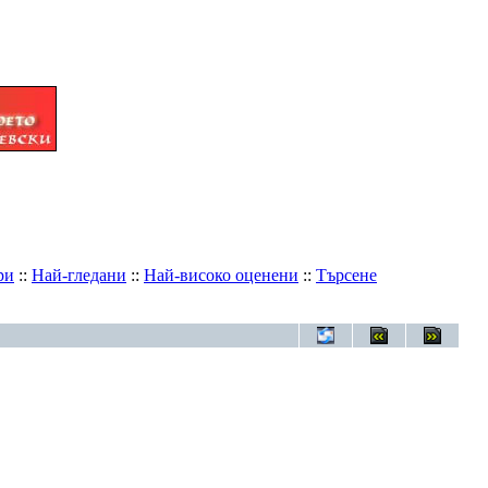
ри
::
Най-гледани
::
Най-високо оценени
::
Търсене