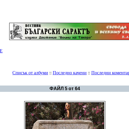
Е
Списък от албуми
::
Последно качени
::
Последни комента
Галерия
>
Египетската цивилизация
ФАЙЛ 5 от 64