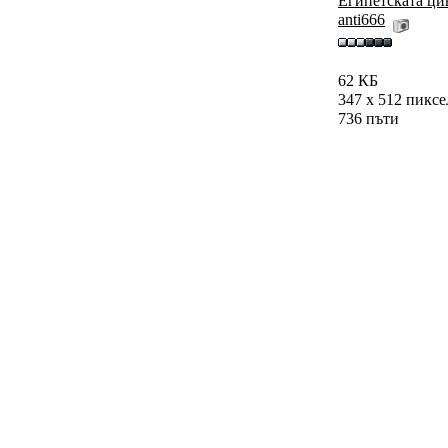
Египетската ци
anti666
62 КБ
347 x 512 пикс
736 пъти
1 пъти
Коментар
2010 16:30
Обновен на:
24/4/2010 12:20
дното
ва" врата като на гробница в Карнак, Египет. Това като илюстр
атата за издигането на Орендата. Или по християнски, ако се изр
на гробница, от предхристинските времена, няма гробни врата и
о идва да каже нещо, за този, който още се съмнява