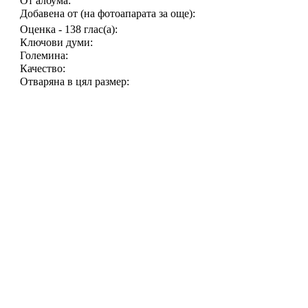
От албума:
Добавена от (на фотоапарата за още):
Оценка - 138 глас(а):
Ключови думи:
Големина:
Качество:
Отваряна в цял размер:
Изпратена по ел.поща:
Изпращач
anti666
Публикуван на:
30/3/
Отг.: Врата към Отвъ
Новооткритата "фалши
Цитат:
Регистиран:
22/9/2006
От:
Това открива Вр
Публикации:
2639
че, никоя камен
странно, и коет