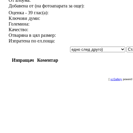
От албума:
Добавена от (на фотоапарата за още):
Оценка - 39 глас(а):
Ключови думи:
Големина:
Качество:
Отваряна в цял размер:
Изпратена по ел.поща:
Изпращач
Коментар
[
xcGallery
powerd