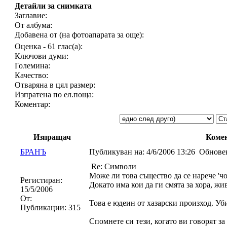
Детайли за снимката
Заглавие:
От албума:
Добавена от (на фотоапарата за още):
Оценка - 61 глас(а):
Ключови думи:
Големина:
Качество:
Отваряна в цял размер:
Изпратена по ел.поща:
Коментар:
Изпращач
Коме
БРАНЪ
Публикуван на:
4/6/2006 13:26
Обновен
Re: Символи
Може ли това същество да се нарече 'чо
Регистиран:
Докато има кои да ги смята за хора, жи
15/5/2006
От:
Това е юдеин от хазарски произход. Уб
Публикации:
315
Спомнете си тези, когато ви говорят за