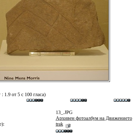
 1.9 от 5 с 100 гласа)
13_.JPG
Архивен фотоалбум на Движението
):
trak