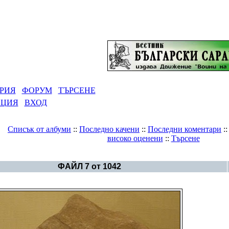
РИЯ
ФОРУМ
ТЪРСЕНЕ
АЦИЯ
ВХОД
Списък от албуми
::
Последно качени
::
Последни коментари
:
високо оценени
::
Търсене
Галерия
>
Архивен фотоалбум на Движението
ФАЙЛ 7 от 1042