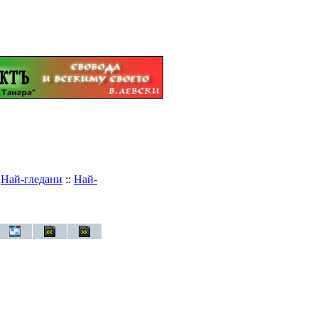
:
Най-гледани
::
Най-