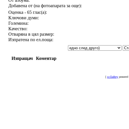
От албума:
Добавена от (на фотоапарата за още):
Оценка - 65 глас(а):
Ключови думи:
Големина:
Качество:
Отваряна в цял размер:
Изпратена по ел.поща:
Изпращач
Коментар
[
xcGallery
powerd