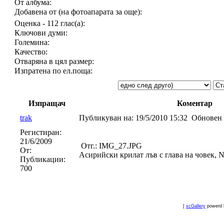
От албума:
Добавена от (на фотоапарата за още):
Оценка - 112 глас(а):
Ключови думи:
Големина:
Качество:
Отваряна в цял размер:
Изпратена по ел.поща:
Изпращач
Коментар
trak
Публикуван на:
19/5/2010 15:32
Обновен 
Регистиран:
21/6/2009
Отг.: IMG_27.JPG
От:
Асирийски крилат лъв с глава на човек, N
Публикации:
700
[
xcGallery
powerd