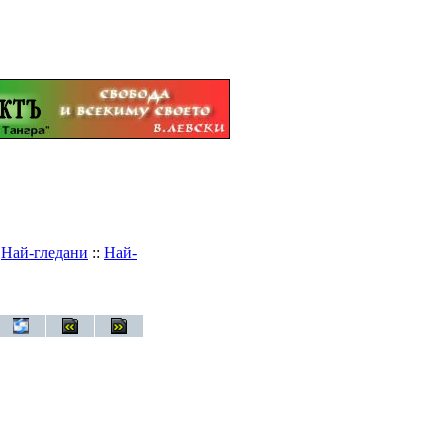
:
Най-гледани
::
Най-