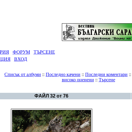
РИЯ
ФОРУМ
ТЪРСЕНЕ
АЦИЯ
ВХОД
Списък от албуми
::
Последно качени
::
Последни коментари
:
високо оценени
::
Търсене
ерия
>
Гумното - посрещане на лятното слънцестоене
ФАЙЛ 32 от 76