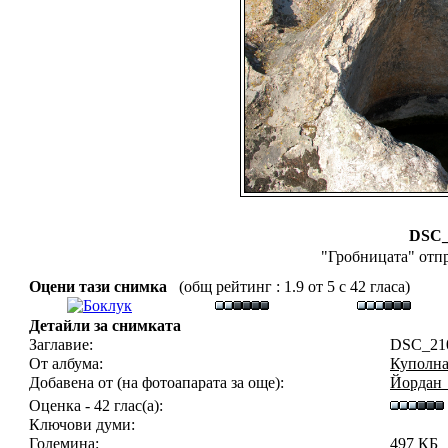
DSC_
"Гробницата" отпр
Оцени тази снимка
(общ рейтинг : 1.9 от 5 с 42 гласа)
Детайли за снимката
Заглавие:
DSC_21
От албума:
Куполна
Добавена от (на фотоапарата за още):
Йордан
Оценка - 42 глас(а):
Ключови думи:
Големина:
497 КБ