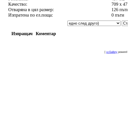
Качество:
709 x 4
Отваряна в цял размер:
126 път
Изпратена по ел.поща:
0 пъти
Изпращач
Коментар
[
xcGallery
powerd