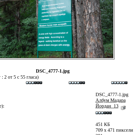
DSC_4777-1.jpg
 2 от 5 с 55 гласа)
DSC_4777-1.jpg
Албум Мадара
):
Йордан_13
451 КБ
709 x 471 пиксели