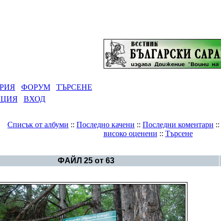
РИЯ
ФОРУМ
ТЪРСЕНЕ
АЦИЯ
ВХОД
Списък от албуми
::
Последно качени
::
Последни коментари
:
високо оценени
::
Търсене
Галерия
>
Албум Мадара
ФАЙЛ 25 от 63