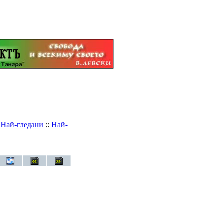
:
Най-гледани
::
Най-