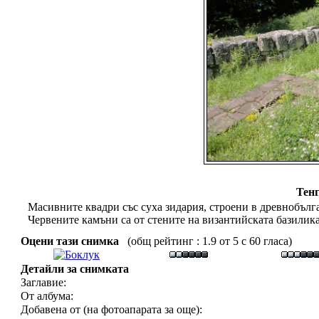
Тен
Масивните квадри със суха зидария, строени в древнобълг
Червените камъни са от стените на византийската базилика
Оцени тази снимка
(общ рейтинг : 1.9 от 5 с 60 гласа)
Детайли за снимката
Заглавие:
От албума:
Добавена от (на фотоапарата за още):