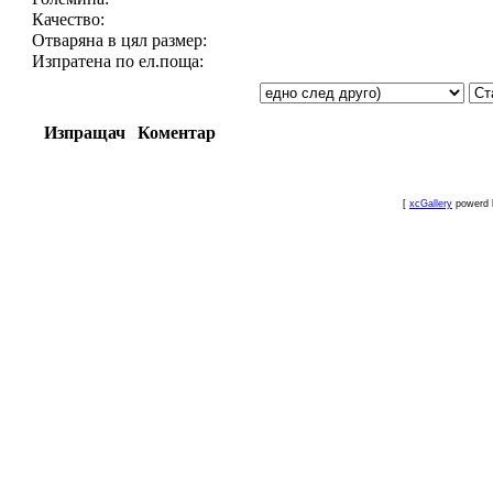
Качество:
Отваряна в цял размер:
Изпратена по ел.поща:
Изпращач
Коментар
[
xcGallery
powerd