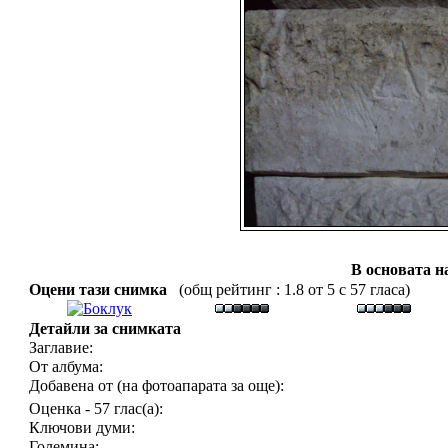
В основата н
Оцени тази снимка
(общ рейтинг : 1.8 от 5 с 57 гласа)
Детайли за снимката
Заглавие:
От албума:
Добавена от (на фотоапарата за още):
Оценка - 57 глас(а):
Ключови думи:
Големина: