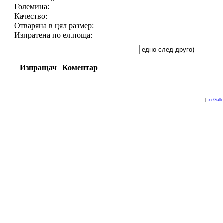
Големина:
Качество:
Отваряна в цял размер:
Изпратена по ел.поща:
Изпращач
Коментар
[
xcGall