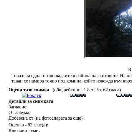
К
Това е на една от площадките в района на скитовете. На не
таван се намира точно под комина, който извежда към вър
Оцени тази снимка
(общ рейтинг : 1.8 от 5 с 62 гласа)
Детайли за снимката
Заглавие:
От албума:
Добавена от (на фотоапарата за още):
Оценка - 62 глас(а):
Ключови думи: