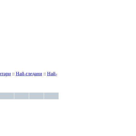
:
Най-гледани
::
Най-