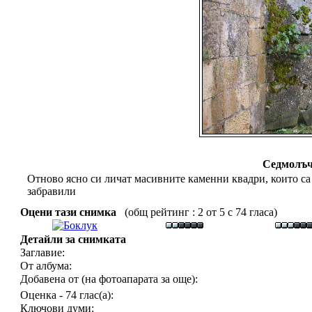
Седмолъч
Отново ясно си личат масивните каменни квадри, които са
забравили
Оцени тази снимка
(общ рейтинг : 2 от 5 с 74 гласа)
Детайли за снимката
Заглавие:
От албума:
Добавена от (на фотоапарата за още):
Оценка - 74 глас(а):
Ключови думи: