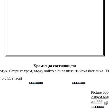
Храмът до светилището
отук. Старият храм, върху който е била византийска базилика. Т
 5 с 55 гласа)
Picture 665
Албум Ма
аnti666