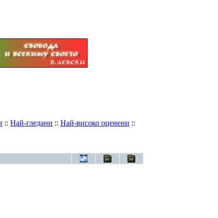
и
::
Най-гледани
::
Най-високо оценени
::