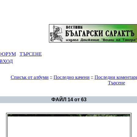
ФОРУМ
ТЪРСЕНЕ
ВХОД
Списък от албуми
::
Последно качени
::
Последни коментар
Търсене
Галерия
>
Албум Мадара
ФАЙЛ 14 от 63