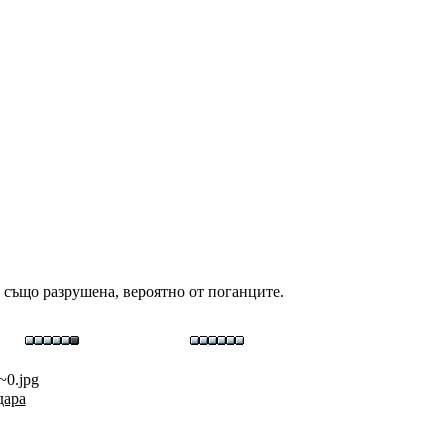
я също разрушена, вероятно от поганците.
~0.jpg
дара