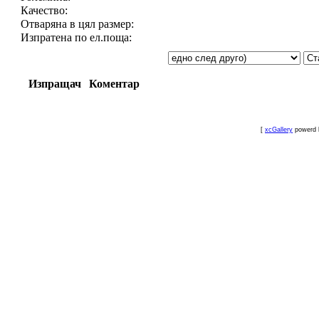
Качество:
Отваряна в цял размер:
Изпратена по ел.поща:
Изпращач
Коментар
[
xcGallery
powerd