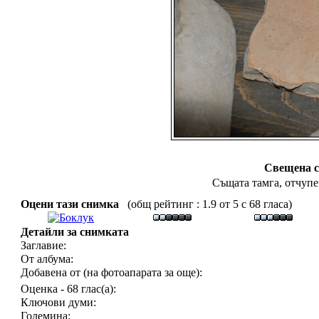
Свещена 
Същата тамга, отчупе
Оцени тази снимка
(общ рейтинг : 1.9 от 5 с 68 гласа)
Детайли за снимката
Заглавие:
От албума:
Добавена от (на фотоапарата за още):
Оценка - 68 глас(а):
Ключови думи:
Големина: